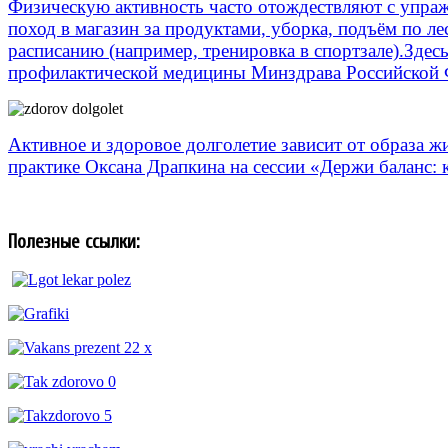
Физическую активность часто отождествляют с упраж
поход в магазин за продуктами, уборка, подъём по л
расписанию (например, тренировка в спортзале).
Здесь
профилактической медицины Минздрава Российской Ф
Активное и здоровое долголетие зависит от образа ж
практике Оксана Драпкина на сессии «Держи баланс:
Полезные ссылки: