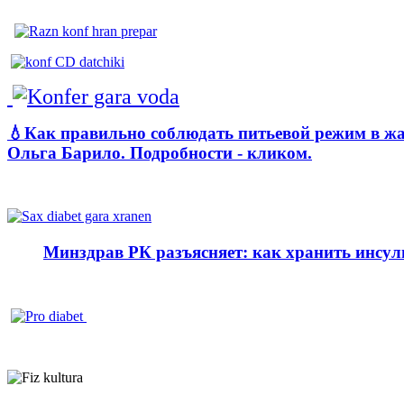
💧Как правильно соблюдать питьевой режим в ж
Ольга Барило. Подробности - кликом.
Минздрав РК разъясняет: как хранить инсул