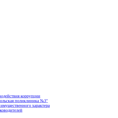
водействия коррупции
ольская поликлиника №3"
х имущественного характера
уководителей