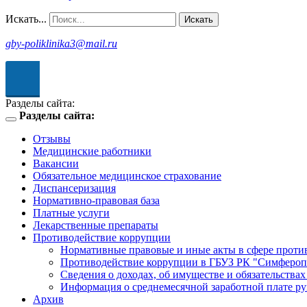
Искать...
Искать
gby-poliklinika3@mail.ru
рсия для
абовидящих
Разделы сайта:
Разделы сайта:
Toggle
navigation
Отзывы
Медицинские работники
Вакансии
Обязательное медицинское страхование
Диспансеризация
Нормативно-правовая база
Платные услуги
Лекарственные препараты
Противодействие коррупции
Нормативные правовые и иные акты в сфере проти
Противодействие коррупции в ГБУЗ РК "Симфероп
Сведения о доходах, об имуществе и обязательства
Информация о среднемесячной заработной плате р
Архив