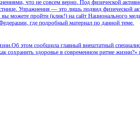
нениями, что не совсем верно. Под физической активн
естнице. Упражнения — это лишь подвид физической ак
 вы можете пройти (клик!) на сайт Национального мед
едерации, где подробный материал по данной теме.
изни.
Об этом сообщила главный внештатный специалис
 как сохранить здоровье в современном ритме жизни?