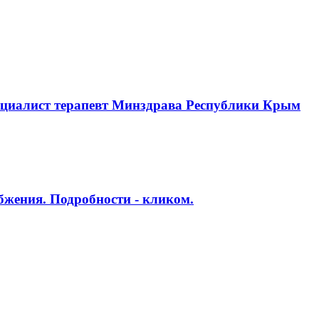
ециалист терапевт Минздрава Республики Крым
бжения. Подробности - кликом.