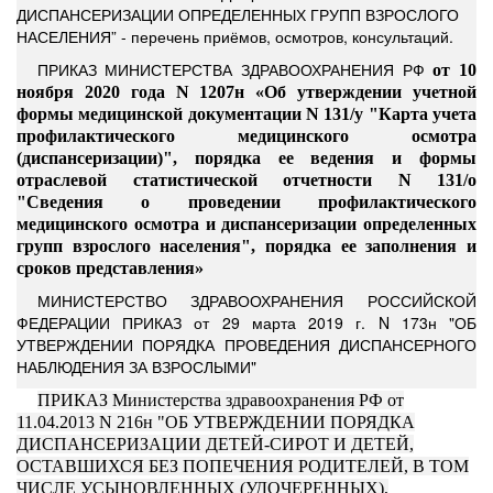
ДИСПАНСЕРИЗАЦИИ ОПРЕДЕЛЕННЫХ ГРУПП ВЗРОСЛОГО
НАСЕЛЕНИЯ” - перечень приёмов, осмотров, консультаций.
ПРИКАЗ МИНИСТЕРСТВА ЗДРАВООХРАНЕНИЯ РФ
от 10
ноября 2020 года N 1207н «Об утверждении
учетной
формы медицинской документации N 131/у "Карта учета
профилактического медицинского осмотра
(диспансеризации)"
,
порядка ее ведения
и
формы
отраслевой статистической отчетности N 131/о
"Сведения о проведении профилактического
медицинского осмотра и диспансеризации определенных
групп взрослого населения"
,
порядка ее заполнения и
сроков представления
»
МИНИСТЕРСТВО ЗДРАВООХРАНЕНИЯ РОССИЙСКОЙ
ФЕДЕРАЦИИ ПРИКАЗ от 29 марта 2019 г. N 173н "ОБ
УТВЕРЖДЕНИИ ПОРЯДКА ПРОВЕДЕНИЯ ДИСПАНСЕРНОГО
НАБЛЮДЕНИЯ
ЗА ВЗРОСЛЫМИ"
ПРИКАЗ Министерства здравоохранения РФ от
11.04.2013 N 216н "ОБ УТВЕРЖДЕНИИ ПОРЯДКА
ДИСПАНСЕРИЗАЦИИ ДЕТЕЙ-СИРОТ И ДЕТЕЙ,
ОСТАВШИХСЯ БЕЗ ПОПЕЧЕНИЯ РОДИТЕЛЕЙ, В ТОМ
ЧИСЛЕ УСЫНОВЛЕННЫХ (УДОЧЕРЕННЫХ),