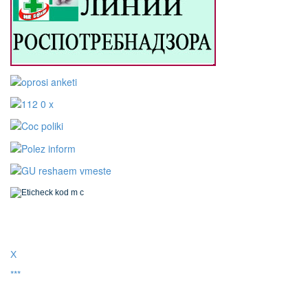
Х
***