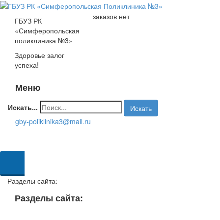
заказов нет
ГБУЗ РК
«Симферопольская
поликлиника №3»
Здоровье залог
успеха!
Меню
Toggle
navigati
Искать...
Искать
gby-poliklinika3@mail.ru
сия для
абовидящих
Разделы сайта:
Разделы сайта:
Toggle
navigati