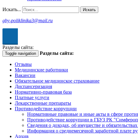
Искать...
Искать
gby-poliklinika3@mail.ru
рсия для
абовидящих
Разделы сайта:
Разделы сайта:
Toggle navigation
Отзывы
Медицинские работники
Вакансии
Обязательное медицинское страхование
Диспансеризация
Нормативно-правовая база
Платные услуги
Лекарственные препараты
Противодействие коррупции
Нормативные правовые и иные акты в сфере проти
Противодействие коррупции в ГБУЗ РК "Симфероп
Сведения о доходах, об имуществе и обязательства
Информация о среднемесячной заработной плате р
Архив