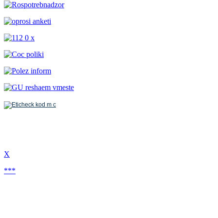
Х
***