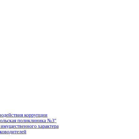
водействия коррупции
ольская поликлиника №3"
х имущественного характера
уководителей