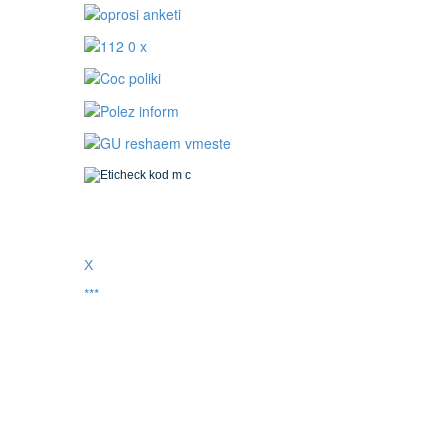
Х
***