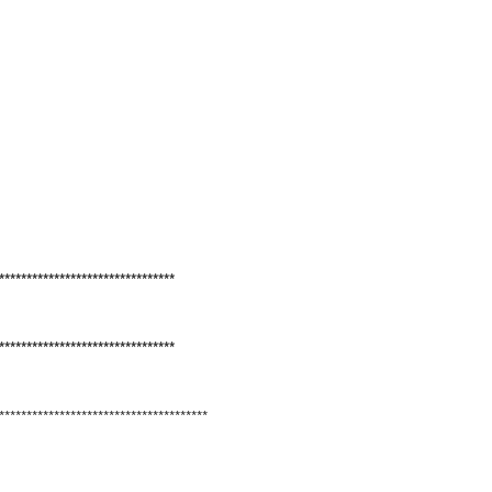
********************************
********************************
**************************************