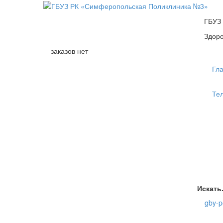
ГБУЗ
Здоро
заказов нет
Гл
Те
Искать.
gby-p