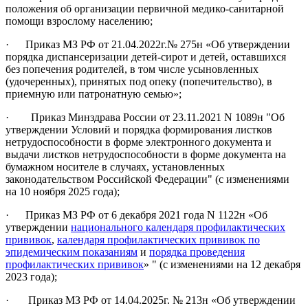
положения об организации первичной медико-санитарной
помощи взрослому населению;
· Приказ МЗ РФ от 21.04.2022г.№ 275н «Об утверждении
порядка диспансеризации детей-сирот и детей, оставшихся
без попечения родителей, в том числе усыновленных
(удочеренных), принятых под опеку (попечительство), в
приемную или патронатную семью»;
· Приказ Минздрава России от 23.11.2021 N 1089н "Об
утверждении Условий и порядка формирования листков
нетрудоспособности в форме электронного документа и
выдачи листков нетрудоспособности в форме документа на
бумажном носителе в случаях, установленных
законодательством Российской Федерации" (с изменениями
на 10 ноября 2025 года);
· Приказ МЗ РФ от 6 декабря 2021 года N 1122н «Об
утверждении
национального календаря профилактических
прививок
,
календаря профилактических прививок по
эпидемическим показаниям
и
порядка проведения
профилактических прививок
» " (с изменениями на 12 декабря
2023 года);
· Приказ МЗ РФ от 14.04.2025г. № 213н «Об утверждении