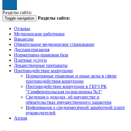
абовидящих
Разделы сайта:
Разделы сайта:
Toggle navigation
Отзывы
Медицинские работники
Вакансии
Обязательное медицинское страхование
Диспансеризация
Нормативно-правовая база
Платные услуги
Лекарственные препараты
Противодействие коррупции
Нормативные правовые и иные акты в сфере
противодействия коррупции
Противодействие коррупции в ГБУЗ РК
"Симферопольская поликлиника №3"
Сведения о доходах, об имуществе и
обязательствах имущественного характера
Информация о среднемесячной заработной плате
руководителей
Архив