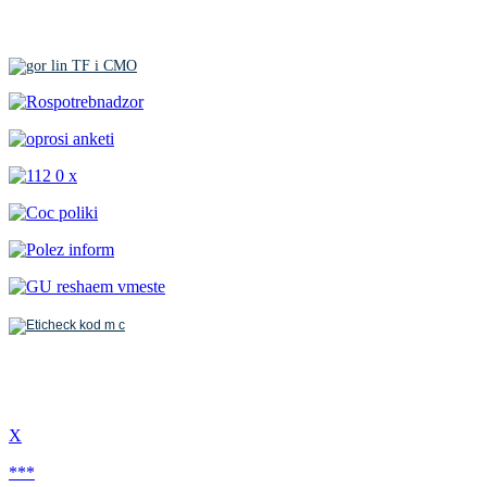
Х
***