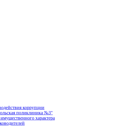
водействия коррупции
ольская поликлиника №3"
х имущественного характера
уководителей