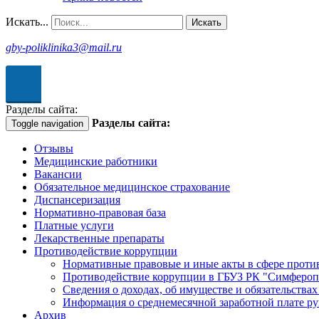
Искать...
Искать
gby-poliklinika3@mail.ru
рсия для
абовидящих
Разделы сайта:
Разделы сайта:
Toggle navigation
Отзывы
Медицинские работники
Вакансии
Обязательное медицинское страхование
Диспансеризация
Нормативно-правовая база
Платные услуги
Лекарственные препараты
Противодействие коррупции
Нормативные правовые и иные акты в сфере проти
Противодействие коррупции в ГБУЗ РК "Симфероп
Сведения о доходах, об имуществе и обязательства
Информация о среднемесячной заработной плате р
Архив